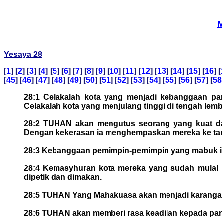
M
Yesaya 28
[
1
] [
2
] [
3
] [
4
] [
5
] [
6
] [
7
] [
8
] [
9
] [
10
] [
11
] [
12
] [
13
] [
14
] [
15
] [
16
] [
[
45
] [
46
] [
47
] [
48
] [
49
] [
50
] [
51
] [
52
] [
53
] [
54
] [
55
] [
56
] [
57
] [
58
28:1 Celakalah kota yang menjadi kebanggaan par
Celakalah kota yang menjulang tinggi di tengah le
28:2 TUHAN akan mengutus seorang yang kuat dan 
Dengan kekerasan ia menghempaskan mereka ke ta
28:3 Kebanggaan pemimpin-pemimpin yang mabuk itu 
28:4 Kemasyhuran kota mereka yang sudah mulai pu
dipetik dan dimakan.
28:5 TUHAN Yang Mahakuasa akan menjadi karangan
28:6 TUHAN akan memberi rasa keadilan kepada para