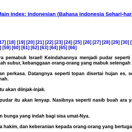
ain Index: Indonesian (Bahasa Indonesia Sehari-har
17
] [
18
] [
19
] [
20
] [
21
] [
22
] [
23
] [
24
] [
25
] [
26
] [
27
] [
28
] [
29
] [
30
] [
] [
59
] [
60
] [
61
] [
62
] [
63
] [
64
] [
65
] [
66
]
a pemabuk Israel! Keindahannya menjadi pudar seperti
mbah subur, kebanggaan orang-orang yang mabuk setengah 
perkasa. Datangnya seperti topan disertai hujan es, se
nah.
akan diinjak-injak.
dar itu akan lenyap. Nasibnya seperti nasib buah ara y
 bunga yang indah bagi sisa umat-Nya.
 hakim, dan keberanian kepada orang-orang yang bertugas