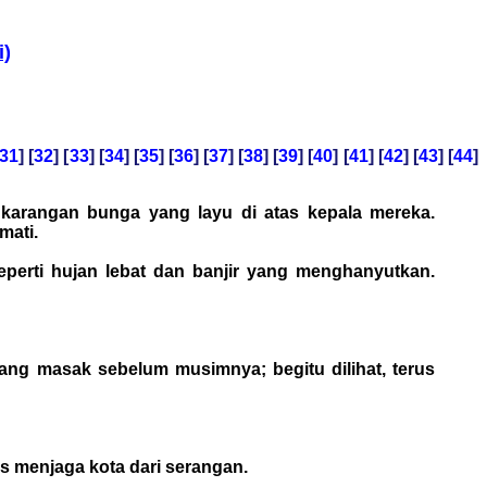
i)
31
] [
32
] [
33
] [
34
] [
35
] [
36
] [
37
] [
38
] [
39
] [
40
] [
41
] [
42
] [
43
] [
44
]
 karangan bunga yang layu di atas kepala mereka.
mati.
perti hujan lebat dan banjir yang menghanyutkan.
ang masak sebelum musimnya; begitu dilihat, terus
 menjaga kota dari serangan.