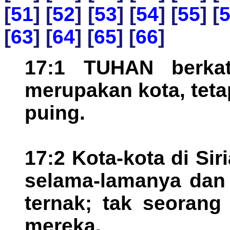
[
51
] [
52
] [
53
] [
54
] [
55
] [
[
63
] [
64
] [
65
] [
66
]
17:1 TUHAN berkat
merupakan kota, tet
puing.
17:2 Kota-kota di Sir
selama-lamanya dan
ternak; tak seoran
mereka.