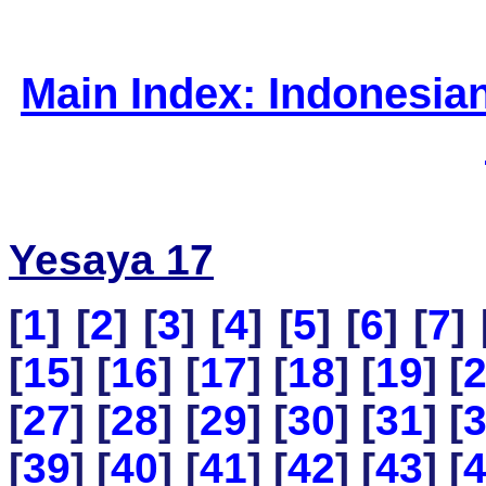
Main Index: Indonesia
Yesaya 17
[
1
] [
2
] [
3
] [
4
] [
5
] [
6
] [
7
] 
[
15
] [
16
] [
17
] [
18
] [
19
] [
[
27
] [
28
] [
29
] [
30
] [
31
] [
[
39
] [
40
] [
41
] [
42
] [
43
] [