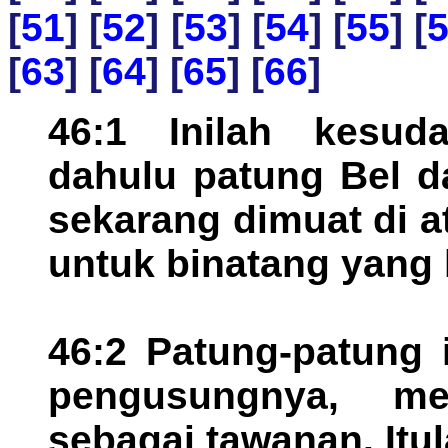
[
51
] [
52
] [
53
] [
54
] [
55
] [
[
63
] [
64
] [
65
] [
66
]
46:1 Inilah kesud
dahulu patung Bel d
sekarang dimuat di 
untuk binatang yang 
46:2 Patung-patung
pengusungnya, me
sebagai tawanan. Itu