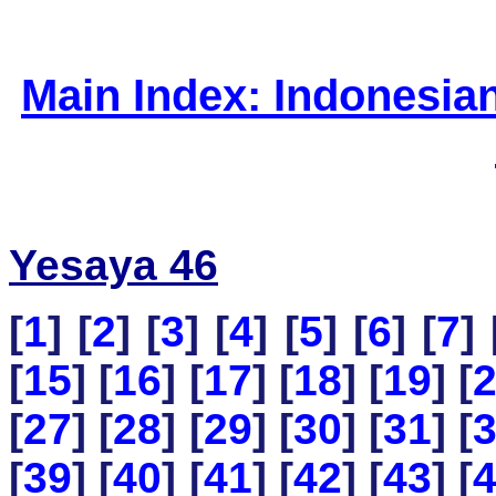
Main Index: Indonesia
Yesaya 46
[
1
] [
2
] [
3
] [
4
] [
5
] [
6
] [
7
] 
[
15
] [
16
] [
17
] [
18
] [
19
] [
[
27
] [
28
] [
29
] [
30
] [
31
] [
[
39
] [
40
] [
41
] [
42
] [
43
] [