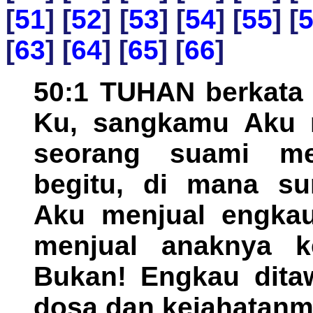
[
51
] [
52
] [
53
] [
54
] [
55
] [
[
63
] [
64
] [
65
] [
66
]
50:1 TUHAN berkata 
Ku, sangkamu Aku m
seorang suami men
begitu, di mana su
Aku menjual engkau
menjual anaknya k
Bukan! Engkau dita
dosa dan kejahatanmu