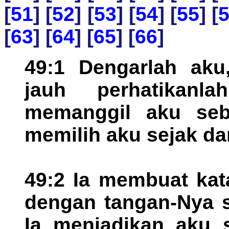
[
51
] [
52
] [
53
] [
54
] [
55
] [
[
63
] [
64
] [
65
] [
66
]
49:1 Dengarlah aku,
jauh perhatikanl
memanggil aku sebe
memilih aku sejak da
49:2 Ia membuat kat
dengan tangan-Nya s
Ia menjadikan aku 