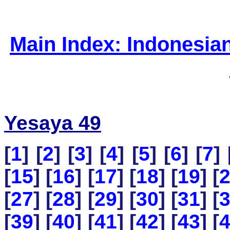
Main Index: Indonesia
Yesaya 49
[
1
] [
2
] [
3
] [
4
] [
5
] [
6
] [
7
] 
[
15
] [
16
] [
17
] [
18
] [
19
] [
[
27
] [
28
] [
29
] [
30
] [
31
] [
[
39
] [
40
] [
41
] [
42
] [
43
] [