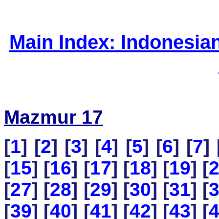
Main Index: Indonesia
Mazmur 17
[
1
] [
2
] [
3
] [
4
] [
5
] [
6
] [
7
] 
[
15
] [
16
] [
17
] [
18
] [
19
] [
[
27
] [
28
] [
29
] [
30
] [
31
] [
[
39
] [
40
] [
41
] [
42
] [
43
] [