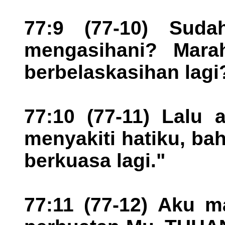
77:9 (77-10) Suda
mengasihani? Marah
berbelaskasihan lagi
77:10 (77-11) Lalu 
menyakiti hatiku, ba
berkuasa lagi."
77:11 (77-12) Aku m