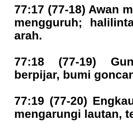
77:17 (77-18) Awan 
mengguruh; halilin
arah.
77:18 (77-19) Gun
berpijar, bumi gonca
77:19 (77-20) Engka
mengarungi lautan, te