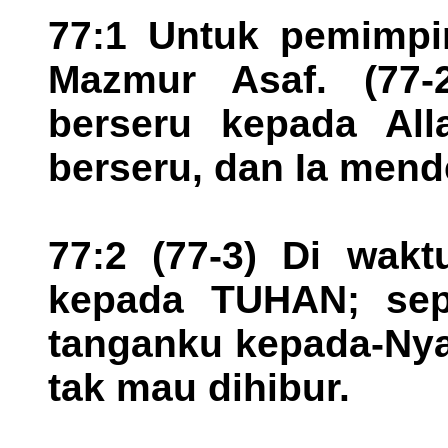
77:1 Untuk pemimpin
Mazmur Asaf. (77-
berseru kepada All
berseru, dan Ia mend
77:2 (77-3) Di wak
kepada TUHAN; sep
tanganku kepada-Nya 
tak mau dihibur.