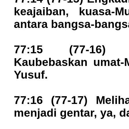
keajaiban, kuasa-M
antara bangsa-bangs
77:15 (77-16) 
Kaubebaskan umat-M
Yusuf.
77:16 (77-17) Melih
menjadi gentar, ya, d