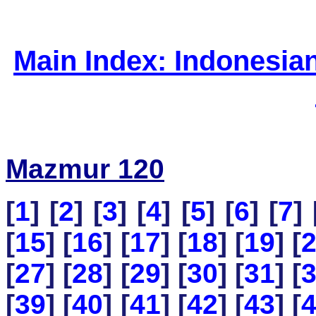
Main Index: Indonesia
Mazmur 120
[
1
] [
2
] [
3
] [
4
] [
5
] [
6
] [
7
] 
[
15
] [
16
] [
17
] [
18
] [
19
] [
[
27
] [
28
] [
29
] [
30
] [
31
] [
[
39
] [
40
] [
41
] [
42
] [
43
] [