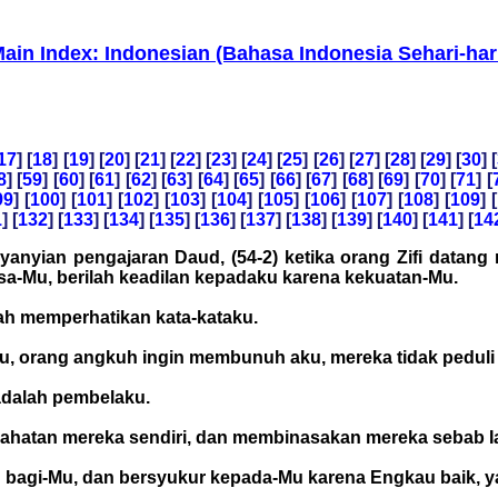
ain Index: Indonesian (Bahasa Indonesia Sehari-har
17
] [
18
] [
19
] [
20
] [
21
] [
22
] [
23
] [
24
] [
25
] [
26
] [
27
] [
28
] [
29
] [
30
] [
8
] [
59
] [
60
] [
61
] [
62
] [
63
] [
64
] [
65
] [
66
] [
67
] [
68
] [
69
] [
70
] [
71
] [
99
] [
100
] [
101
] [
102
] [
103
] [
104
] [
105
] [
106
] [
107
] [
108
] [
109
] [
1
] [
132
] [
133
] [
134
] [
135
] [
136
] [
137
] [
138
] [
139
] [
140
] [
141
] [
14
Nyanyian pengajaran Daud, (54-2) ketika orang Zifi data
asa-Mu, berilah keadilan kepadaku karena kekuatan-Mu.
lah memperhatikan kata-kataku.
u, orang angkuh ingin membunuh aku, mereka tidak peduli 
adalah pembelaku.
ahatan mereka sendiri, dan membinasakan mereka sebab Ia
n bagi-Mu, dan bersyukur kepada-Mu karena Engkau baik, 