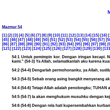
M
Mazmur 54
[
1
] [
2
] [
3
] [
4
] [
5
] [
6
] [
7
] [
8
] [
9
] [
10
] [
11
] [
12
] [
13
] [
14
] [
15
] [
16
] [
[
45
] [
46
] [
47
] [
48
] [
49
] [
50
] [
51
] [
52
] [
53
] [
54
] [
55
] [
56
] [
57
] [
5
[
86
] [
87
] [
88
] [
89
] [
90
] [
91
] [
92
] [
93
] [
94
] [
95
] [
96
] [
97
] [
98
] [
[
121
] [
122
] [
123
] [
124
] [
125
] [
126
] [
127
] [
128
] [
129
] [
130
] [
13
54:1 Untuk pemimpin kor. Dengan iringan kecapi. 
kami." (54-3) Ya Allah, selamatkanlah aku karena ku
54:2 (54-4) Dengarlah permohonanku, ya Allah, sudi
54:3 (54-5) Sebab orang asing bangkit menyerang ak
54:4 (54-6) Tetapi Allah adalah penolongku; TUHAN 
54:5 (54-7) Ia akan menghukum musuhku dengan kej
54:6 (54-8) Dengan rela hati kupersembahkan kurba