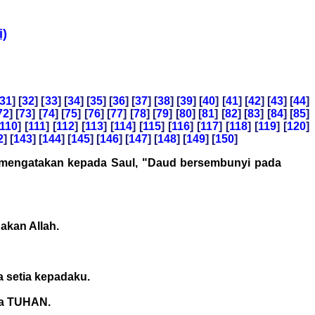
i)
31
] [
32
] [
33
] [
34
] [
35
] [
36
] [
37
] [
38
] [
39
] [
40
] [
41
] [
42
] [
43
] [
44
]
72
] [
73
] [
74
] [
75
] [
76
] [
77
] [
78
] [
79
] [
80
] [
81
] [
82
] [
83
] [
84
] [
85
]
110
] [
111
] [
112
] [
113
] [
114
] [
115
] [
116
] [
117
] [
118
] [
119
] [
120
]
2
] [
143
] [
144
] [
145
] [
146
] [
147
] [
148
] [
149
] [
150
]
ng mengatakan kepada Saul, "Daud bersembunyi pada
akan Allah.
 setia kepadaku.
ya TUHAN.