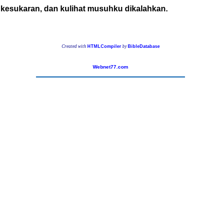
a kesukaran, dan kulihat musuhku dikalahkan.
Created with
HTMLCompiler
by
BibleDatabase
Webnet77.com