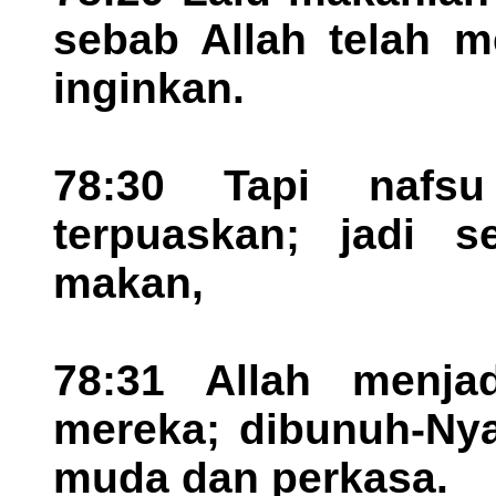
sebab Allah telah 
inginkan.
78:30 Tapi nafs
terpuaskan; jadi 
makan,
78:31 Allah menj
mereka; dibunuh-Nya
muda dan perkasa.