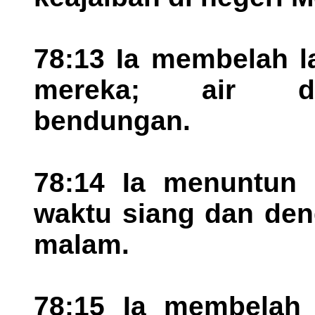
78:13 Ia membelah l
mereka; air dit
bendungan.
78:14 Ia menuntun
waktu siang dan den
malam.
78:15 Ia membelah