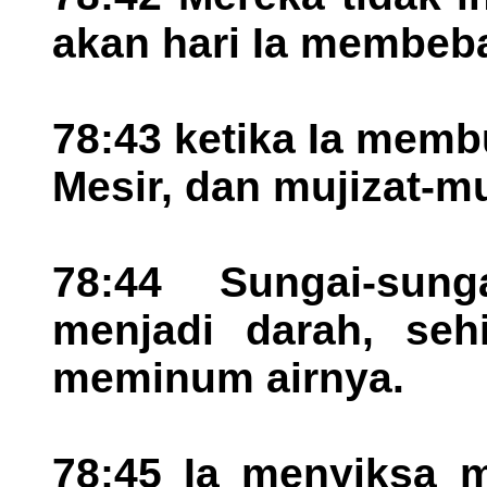
akan hari Ia membeb
78:43 ketika Ia memb
Mesir, dan mujizat-m
78:44 Sungai-sun
menjadi darah, seh
meminum airnya.
78:45 Ia menyiksa m