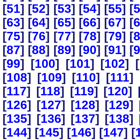
[
51
] [
52
] [
53
] [
54
] [
55
] [
[
63
] [
64
] [
65
] [
66
] [
67
] [
[
75
] [
76
] [
77
] [
78
] [
79
] [
[
87
] [
88
] [
89
] [
90
] [
91
] [
[
99
] [
100
] [
101
] [
102
] [
[
108
] [
109
] [
110
] [
111
] 
[
117
] [
118
] [
119
] [
120
] 
[
126
] [
127
] [
128
] [
129
] 
[
135
] [
136
] [
137
] [
138
] 
[
144
] [
145
] [
146
] [
147
] [