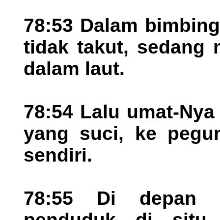
78:53 Dalam bimbin
tidak takut, sedang
dalam laut.
78:54 Lalu umat-Nya
yang suci, ke pegu
sendiri.
78:55 Di depan 
penduduk di situ l