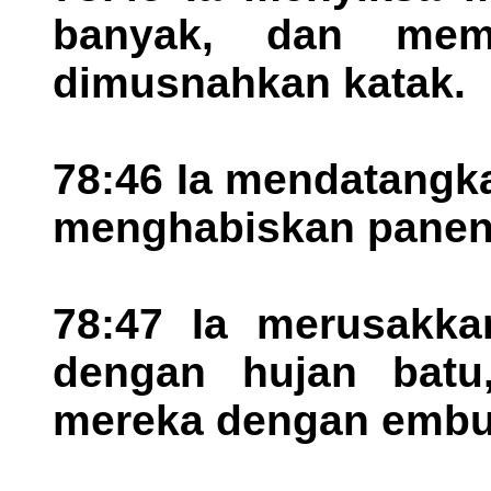
banyak, dan mem
dimusnahkan katak.
78:46 Ia mendatangka
menghabiskan panen 
78:47 Ia merusakk
dengan hujan batu
mereka dengan embu