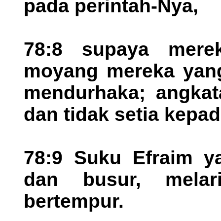
pada perintah-Nya,
78:8 supaya merek
moyang mereka yan
mendurhaka; angkat
dan tidak setia kepad
78:9 Suku Efraim y
dan busur, melar
bertempur.