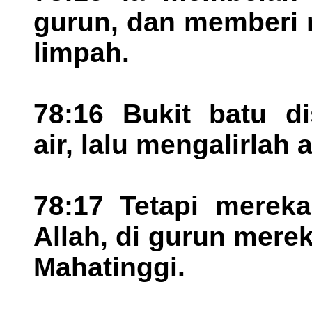
gurun, dan memberi 
limpah.
78:16 Bukit batu d
air, lalu mengalirlah 
78:17 Tetapi mereka
Allah, di gurun mere
Mahatinggi.