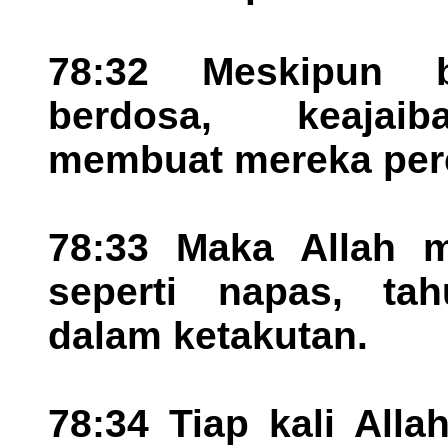
78:32 Meskipun b
berdosa, keajaiba
membuat mereka per
78:33 Maka Allah m
seperti napas, ta
dalam ketakutan.
78:34 Tiap kali All