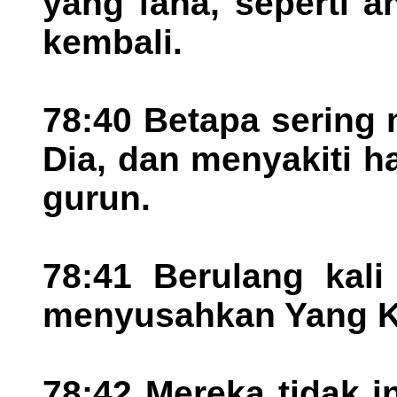
yang fana, seperti a
kembali.
78:40 Betapa sering
Dia, dan menyakiti h
gurun.
78:41 Berulang kali
menyusahkan Yang Ku
78:42 Mereka tidak 