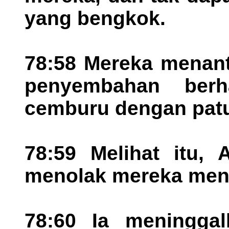
yang bengkok.
78:58 Mereka menant
penyembahan ber
cemburu dengan pat
78:59 Melihat itu, 
menolak mereka men
78:60 Ia meninggal