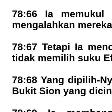
78:66 Ia memukul 
mengalahkan mereka
78:67 Tetapi Ia men
tidak memilih suku E
78:68 Yang dipilih-N
Bukit Sion yang dicin